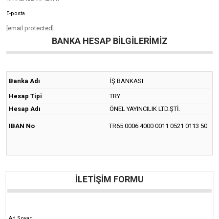
E-posta
[email protected]
BANKA HESAP BILGILERIMIZ
Banka Adı
İŞ BANKASI
Hesap Tipi
TRY
Hesap Adı
ÖNEL YAYINCILIK LTD.ŞTİ.
IBAN No
TR65 0006 4000 0011 0521 0113 50
İLETIŞIM FORMU
Ad Soyad