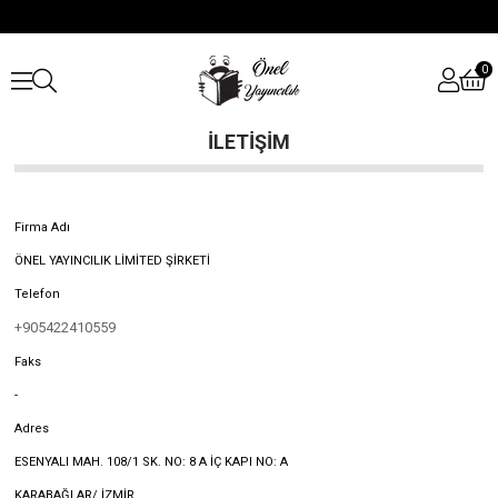
0
İLETIŞIM
Firma Adı
ÖNEL YAYINCILIK LİMİTED ŞİRKETİ
Telefon
+905422410559
Faks
-
Adres
ESENYALI MAH. 108/1 SK. NO: 8 A İÇ KAPI NO: A
KARABAĞLAR/ İZMİR